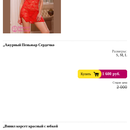
,,Ажурный Пеньюар Сердечко
Размеры:
S, M, L
1 600 руб.
Купить
е
Cтарая цена
2 000
тейльные
,,Винил корсет красный с юбкой