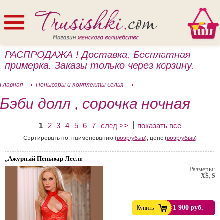
РАСПРОДАЖА ! Доставка. Бесплатная
примерка. Заказы только через корзину.
Главная
Пеньюары и Комплекты белья
Бэби долл , сорочка ночная
1
2
3
4
5
6
7
след >>
показать все
ом
Сортировать по: наименованию (
возр
/
убыв
), цене (
возр
/
убыв
)
,,Ажурный Пеньюар Лесли
Размеры:
XS, S
1 900 руб.
Купить