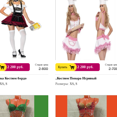
Cтарая цена
Cтарая цен
2 200 руб.
2 200 руб.
Купить
2 800
2 70
чка Костюм бордо
..Костюм Повара Игривый
Размеры:
XS, S
XS, S