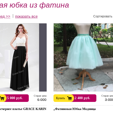
ая юбка из фатина
лед >>
показать все
Сортировать 
Cтарая цена
Cтарая цен
5 000 руб.
2 400 руб.
Купить
6 000
3 00
Вечернее платье GRACE KARIN
,,Фатиновая Юбка Модница