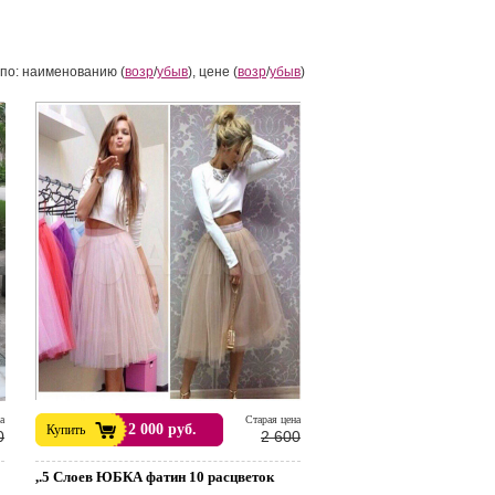
по: наименованию (
возр
/
убыв
), цене (
возр
/
убыв
)
а
Cтарая цена
2 000 руб.
Купить
0
2 600
,.5 Слоев ЮБКА фатин 10 расцветок