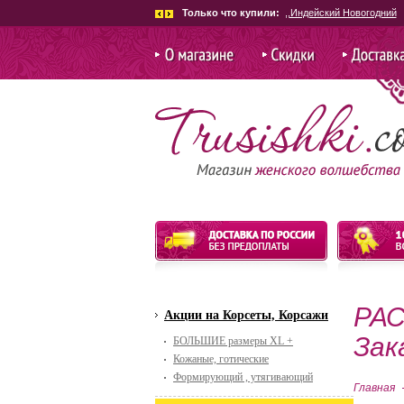
Только что купили:
.Костюм Гладиатор женск
О магазине
Скидки и
Доставка и
акции
РАС
Акции на Корсеты, Корсажи
Зак
БОЛЬШИЕ размеры XL +
Кожаные, готические
Формирующий , утягивающий
Главная