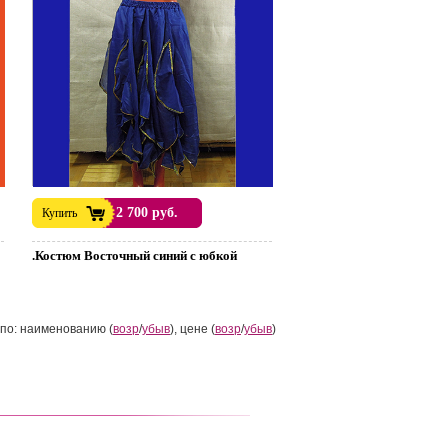
2 700 руб.
Купить
.Костюм Восточный синий с юбкой
по: наименованию (
возр
/
убыв
), цене (
возр
/
убыв
)