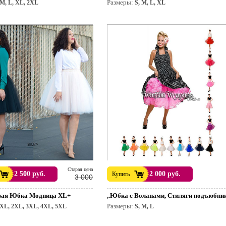
Размеры:
M, L, XL, 2XL
S, M, L, XL
раздник.
Cтарая цена
2 500 руб.
2 000 руб.
Купить
3 000
вая Юбка Модница XL+
,.Юбка с Воланами, Стиляги подъюбни
Размеры:
XL, 2XL, 3XL, 4XL, 5XL
S, M, L