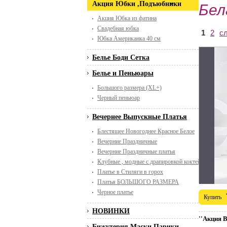
Акция Юбки ,Подъюбники
Бел
Акция Юбка из фатина
Свадебная юбка
1
2
с
Юбка Американка 40 см
Белье Боди Сетка
Белье и Пеньюары
Большого размера (XL+)
Черный пеньюар
Вечернее Выпускные Платья
Блестящее Новогоднее Красное Белое
Вечерние Праздничные
Вечерние Праздничные платья
Клубные , модные с драпировкой коктейльные
Платье в Стиляги в горох
Платья БОЛЬШОГО РАЗМЕРА
Черное платье
Купить
НОВИНКИ
''Акция 
Бижутерия Маски Парики