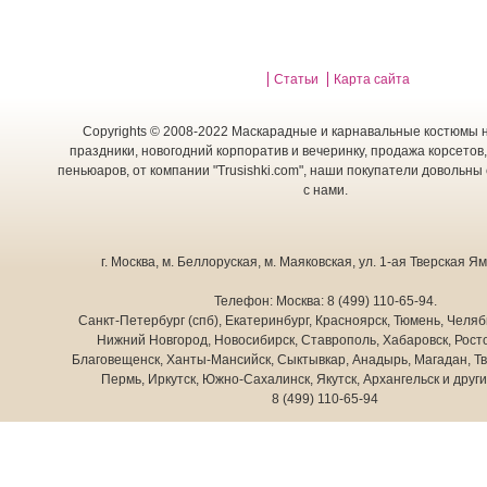
Статьи
Карта сайта
Copyrights © 2008-2022 Маскарадные и карнавальные костюмы н
праздники, новогодний корпоратив и вечеринку, продажа корсетов,
пеньюаров, от компании "Trusishki.com", наши покупатели довольны
с нами.
г. Москва
,
м. Беллоруская, м. Маяковская, ул. 1-ая Тверская Ямс
Телефон:
Москва:
8 (499) 110-65-94
.
Санкт-Петербург (спб), Екатеринбург, Красноярск, Тюмень, Челяб
Нижний Новгород, Новосибирск, Ставрополь, Хабаровск, Росто
Благовещенск, Ханты-Мансийск, Сыктывкар, Анадырь, Магадан, Тв
Пермь, Иркутск, Южно-Сахалинск, Якутск, Архангельск и друг
8 (499) 110-65-94