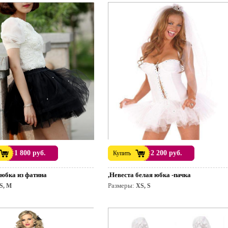
1 800 руб.
2 200 руб.
Купить
 юбка из фатина
,Невеста белая юбка -пачка
Размеры:
S, M
XS, S