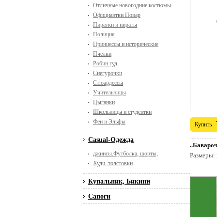
Отличные новогодние костюмы
Официантки Повар
Пиратки и пираты
Полиция
Принцессы и исторические
Пчелки
Робин гуд
Снегурочки
Стюардессы
Учительницы
Цыганки
Школьницы и студентки
Феи и Эльфы
Купить
Casual-Одежда
..Баваро
джинсы.Футболка, шорты,
Размеры:
Худи, толстовки
Купальник, Бикини
Сапоги