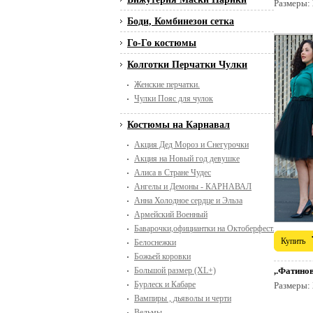
Размеры:
Боди, Комбинезон сетка
Го-Го костюмы
Колготки Перчатки Чулки
Женские перчатки.
Чулки Пояс для чулок
Костюмы на Карнавал
Акция Дед Мороз и Снегурочки
Акция на Новый год девушке
Алиса в Стране Чудес
Ангелы и Демоны - КАРНАВАЛ
Анна Холодное сердце и Эльза
Армейский Военный
Баварочки,официантки на Октоберфест. Пивной п
Купить
Белоснежки
Божьей коровки
Большой размер (XL+)
,.Фатино
Бурлеск и Кабаре
Размеры:
Вампиры , дьяволы и черти
Ведьмы