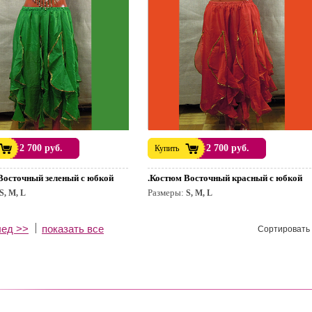
2 700 руб.
2 700 руб.
Купить
Восточный зеленый с юбкой
.Костюм Восточный красный с юбкой
Размеры:
S, M, L
S, M, L
лед >>
показать все
Сортировать 