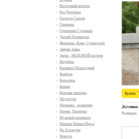
Восточный костюм
Все Чертовки
Герои из Сказок
Гонщицы
Горничная Служанка
Дисней Принцессы
Женщина- Воин, Супергерой
Зайчик Зайка
Звери , МЕХОВОЙ костюм
Индейцы
Карнавал Новогодний
Ковбоев
Королевы
Кошки
Красная шапочка
Купить
Медсестра
Монашка , монахиня
,Бусинка
Моряк, Морячки
Размеры:
Мужской карнавалл
Мышки Микки Мауса
На Хэллоуин
Невеста