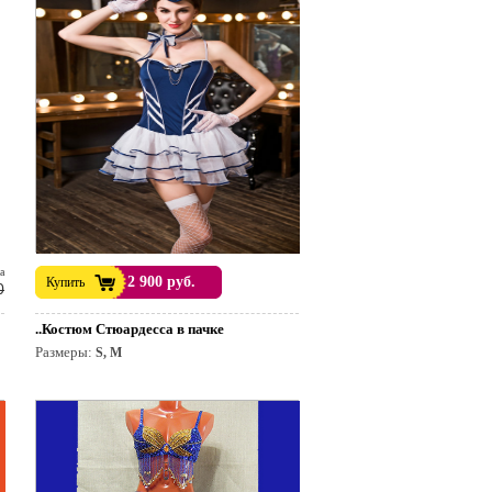
а
2 900 руб.
Купить
0
..Костюм Стюардесса в пачке
Размеры:
S, M