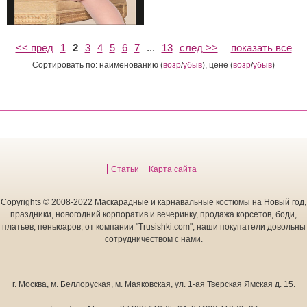
<< пред
1
2
3
4
5
6
7
...
13
след >>
показать все
Сортировать по: наименованию (
возр
/
убыв
), цене (
возр
/
убыв
)
Статьи
Карта сайта
Copyrights © 2008-2022 Маскарадные и карнавальные костюмы на Новый год,
праздники, новогодний корпоратив и вечеринку, продажа корсетов, боди,
платьев, пеньюаров, от компании "Trusishki.com", наши покупатели довольны
сотрудничеством с нами.
г. Москва
,
м. Беллоруская, м. Маяковская, ул. 1-ая Тверская Ямская д. 15.