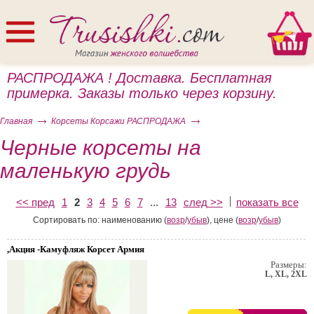
РАСПРОДАЖА ! Доставка. Бесплатная
примерка. Заказы только через корзину.
Главная
Корсеты Корсажи РАСПРОДАЖА
Черные корсеты на
маленькую грудь
ом
<< пред
1
2
3
4
5
6
7
...
13
след >>
показать все
Сортировать по: наименованию (
возр
/
убыв
), цене (
возр
/
убыв
)
,Акция -Камуфляж Корсет Армия
Размеры:
L, XL, 2XL