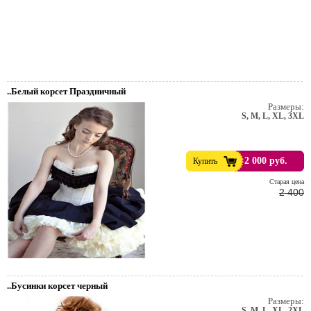
..Белый корсет Праздничный
Размеры:
S, M, L, XL, 3XL
2 000 руб.
Купить
Cтарая цена
2 400
..Бусинки корсет черный
Размеры:
S, M, L, XL, 2XL