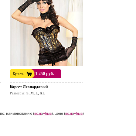
1 250 руб.
Купить
Корсет Леопардовый
Размеры:
S, M, L, XL
по: наименованию (
возр
/
убыв
), цене (
возр
/
убыв
)