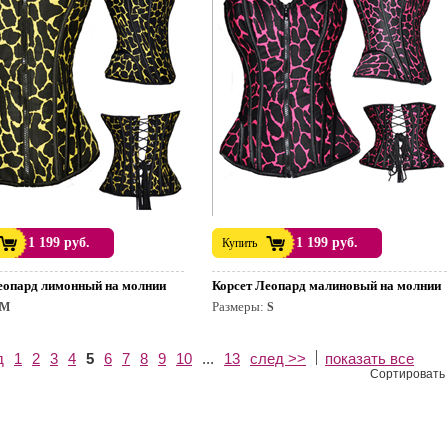
1 199 руб.
1 199 руб.
Купить
еопард лимонный на молнии
Корсет Леопард малиновый на молнии
Размеры:
M
S
д
1
2
3
4
5
6
7
8
9
10
...
13
след >>
показать все
Сортировать 