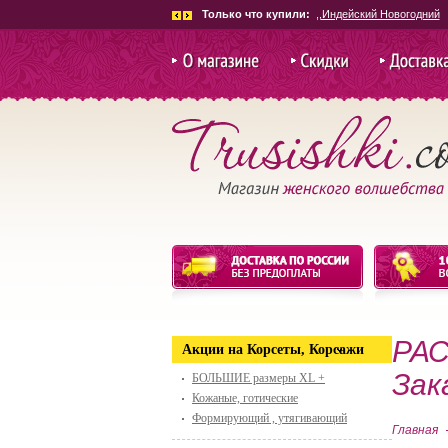
Только что купили:
,,Индейский Новогодний
О магазине
Скидки и
Доставка и
акции
РАС
Акции на Корсеты, Корсажи
Зак
БОЛЬШИЕ размеры XL +
Кожаные, готические
Формирующий , утягивающий
Главная