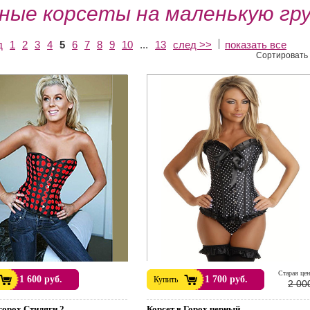
ные корсеты на маленькую гр
д
1
2
3
4
5
6
7
8
9
10
...
13
след >>
показать все
Сортировать 
Cтарая цен
1 600 руб.
1 700 руб.
Купить
2 00
горох Стиляги 2
Корсет в Горох черный