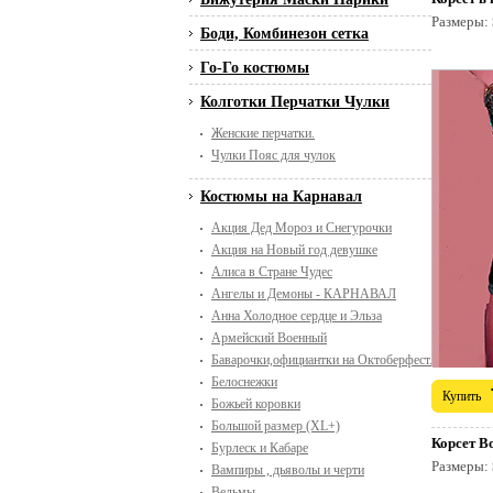
Размеры:
Боди, Комбинезон сетка
Го-Го костюмы
Колготки Перчатки Чулки
Женские перчатки.
Чулки Пояс для чулок
Костюмы на Карнавал
Акция Дед Мороз и Снегурочки
Акция на Новый год девушке
Алиса в Стране Чудес
Ангелы и Демоны - КАРНАВАЛ
Анна Холодное сердце и Эльза
Армейский Военный
Баварочки,официантки на Октоберфест. Пивной п
Белоснежки
Купить
Божьей коровки
Большой размер (XL+)
Корсет В
Бурлеск и Кабаре
Размеры:
Вампиры , дьяволы и черти
Ведьмы