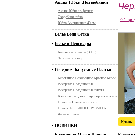
Акция Юбки ,Подъюбники
Чер
Акция Юбка из фатина
Свадебная юбка
<< пре
Юбка Американка 40 см
Белье Боди Сетка
Белье и Пеньюары
Большого размера (XL+)
Черный пеньюар
Вечернее Выпускные Платья
Блестящее Новогоднее Красное Белое
Вечерние Праздничные
Вечерние Праздничные платья
Клубные , модные с драпировкой коктейльные
Платье в Стиляги в горох
Платья БОЛЬШОГО РАЗМЕРА
Черное платье
Купить
НОВИНКИ
Корсет в 
Бижутерия Маски Парики