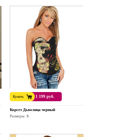
1 199 руб.
Купить
Корсет Дьволица черный
Размеры:
S