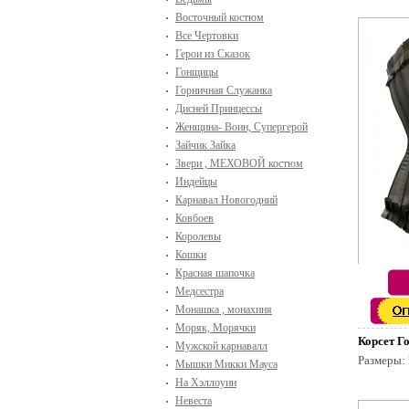
Восточный костюм
Все Чертовки
Герои из Сказок
Гонщицы
Горничная Служанка
Дисней Принцессы
Женщина- Воин, Супергерой
Зайчик Зайка
Звери , МЕХОВОЙ костюм
Индейцы
Карнавал Новогодний
Ковбоев
Королевы
Кошки
Красная шапочка
Медсестра
Монашка , монахиня
Моряк, Морячки
Корсет Г
Мужской карнавалл
Размеры:
Мышки Микки Мауса
На Хэллоуин
Невеста