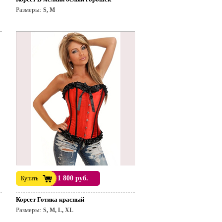
Размеры:
S, M
1 800 руб.
Купить
Корсет Готика красный
Размеры:
S, M, L, XL