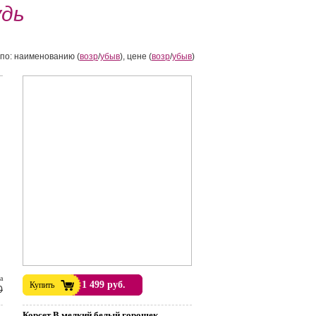
удь
по: наименованию (
возр
/
убыв
), цене (
возр
/
убыв
)
а
1 499 руб.
Купить
0
Корсет В мелкий белый горошек