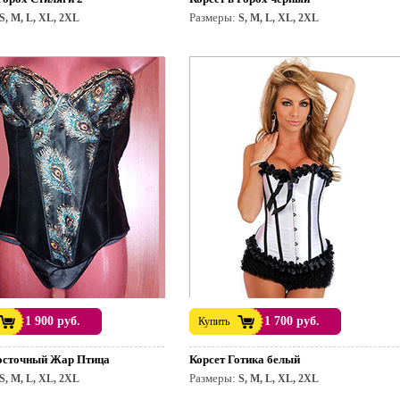
Размеры:
S, M, L, XL, 2XL
S, M, L, XL, 2XL
раздник.
1 900 руб.
1 700 руб.
Купить
осточный Жар Птица
Корсет Готика белый
Размеры:
S, M, L, XL, 2XL
S, M, L, XL, 2XL