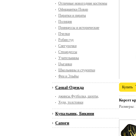
Отличные новогодние костюмы
Официантки Повар
Пиратки и пираты
Полиция
Принцессы и исторические
Пчелки
Робин гуд
Снегурочки
Стюардессы
Учительницы
Цыганки
Школьницы и студентки
Феи и Эльфы
Купить
Casual-Одежда
джинсы.Футболка, шорты,
Корсет к
Худи, толстовки
Размеры:
Купальник, Бикини
Сапоги