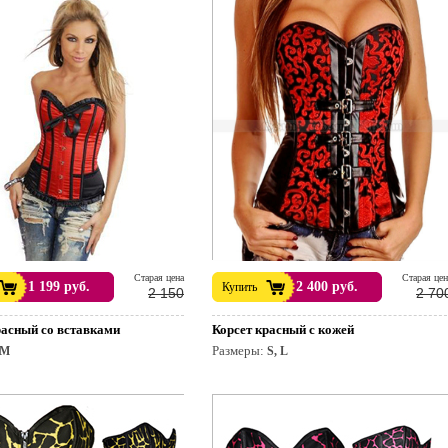
Cтарая цена
Cтарая цен
1 199 руб.
2 400 руб.
Купить
2 150
2 70
расный со вставками
Корсет красный с кожей
Размеры:
M
S, L