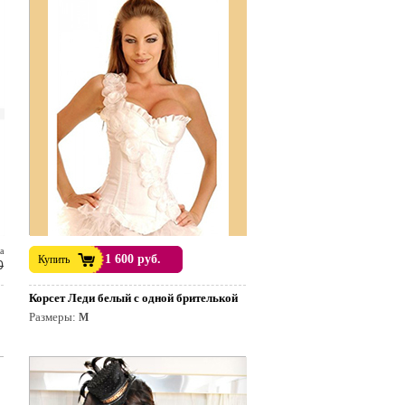
а
1 600 руб.
Купить
0
Корсет Леди белый с одной брителькой
Размеры:
M