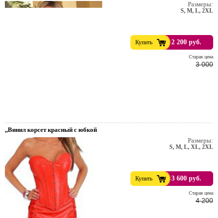
Размеры:
S, M, L, 2XL
2 200 руб.
Купить
Cтарая цена
3 000
,,Винил корсет красный с юбкой
Размеры:
S, M, L, XL, 2XL
т. Пивной праздник.
3 600 руб.
Купить
Cтарая цена
4 200