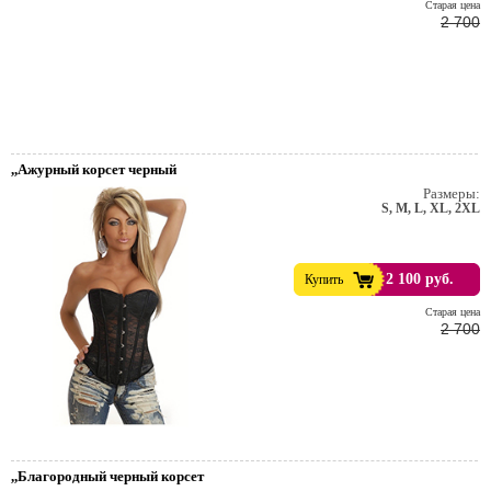
Cтарая цена
2 700
,,Ажурный корсет черный
Размеры:
S, M, L, XL, 2XL
2 100 руб.
Купить
е
Cтарая цена
2 700
тейльные
,,Благородный черный корсет