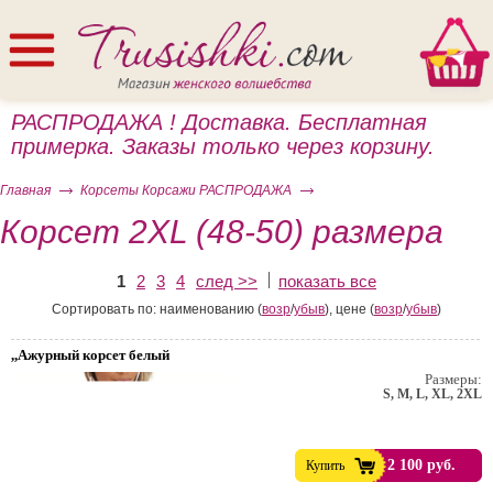
РАСПРОДАЖА ! Доставка. Бесплатная
примерка. Заказы только через корзину.
Главная
Корсеты Корсажи РАСПРОДАЖА
Корсет 2XL (48-50) размера
1
2
3
4
след >>
показать все
ом
Сортировать по: наименованию (
возр
/
убыв
), цене (
возр
/
убыв
)
,,Ажурный корсет белый
Размеры:
S, M, L, XL, 2XL
2 100 руб.
Купить