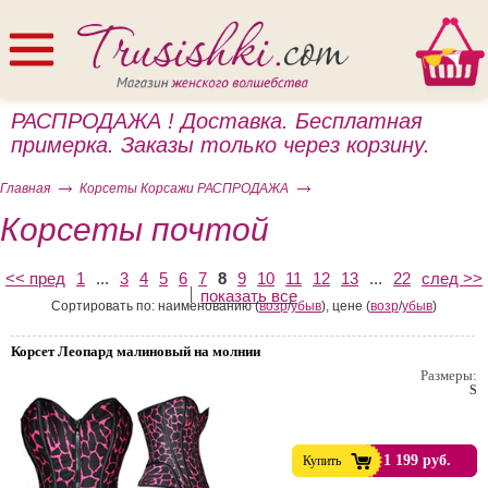
РАСПРОДАЖА ! Доставка. Бесплатная
примерка. Заказы только через корзину.
Главная
Корсеты Корсажи РАСПРОДАЖА
Корсеты почтой
<< пред
1
...
3
4
5
6
7
8
9
10
11
12
13
...
22
след >>
показать все
ом
Сортировать по: наименованию (
возр
/
убыв
), цене (
возр
/
убыв
)
Корсет Леопард малиновый на молнии
Размеры:
S
1 199 руб.
Купить