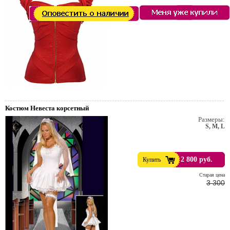
Костюм Невеста корсетный
Размеры:
S, M, L
2 800 руб.
Купить
Cтарая цена
3 300