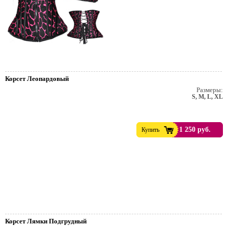
Корсет Леопардовый
Размеры:
S, M, L, XL
1 250 руб.
Купить
е
тейльные
Корсет Лямки Подгрудный