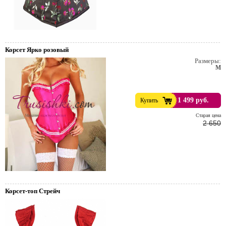
Корсет Ярко розовый
Размеры:
M
1 499 руб.
Купить
Cтарая цена
2 650
Корсет-топ Стрейч