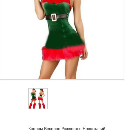
е
тейльные
Костюм Веселое Рождество Новогодний