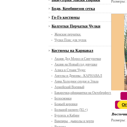
Размеры:
Боди, Комбинезон сетка
Го-Го костюмы
Колготки Перчатки Чулки
Женские перчатки.
Чулки Пояс для чулок
Костюмы на Карнавал
Акция Дед Мороз и Снегурочки
Акция на Новый год девушке
Алиса в Стране Чудес
Ангелы и Демоны - КАРНАВАЛ
Анна Холодное сердце и Эльза
Армейский Военный
Баварочки,официантки на Октоберфест. Пивной п
Белоснежки
Божьей коровки
Большой размер (XL+)
.Восточн
Бурлеск и Кабаре
Размеры:
Вампиры , дьяволы и черти
Ведьмы