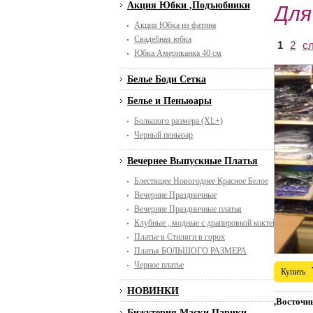
Акция Юбки ,Подъюбники
Для
Акция Юбка из фатина
Свадебная юбка
1
2
с
Юбка Американка 40 см
Белье Боди Сетка
Белье и Пеньюары
Большого размера (XL+)
Черный пеньюар
Вечернее Выпускные Платья
Блестящее Новогоднее Красное Белое
Вечерние Праздничные
Вечерние Праздничные платья
Клубные , модные с драпировкой коктейльные
Платье в Стиляги в горох
Платья БОЛЬШОГО РАЗМЕРА
Черное платье
Купить
НОВИНКИ
,Восточн
Бижутерия Маски Парики