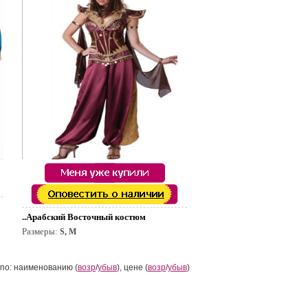
..Арабский Восточный костюм
Размеры:
S, M
по: наименованию (
возр
/
убыв
), цене (
возр
/
убыв
)