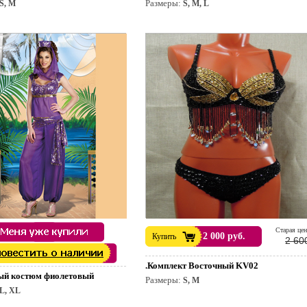
Размеры:
S, M
S, M, L
раздник.
Cтарая цен
2 000 руб.
Купить
2 60
.Комплект Восточный KV02
ый костюм фиолетовый
Размеры:
S, M
L, XL