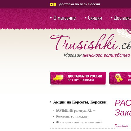
Доставка по всей России
О магазине
Скидки и
Доставка и
акции
РАС
Акции на Корсеты, Корсажи
Зак
БОЛЬШИЕ размеры XL +
Кожаные, готические
Формирующий , утягивающий
Главная