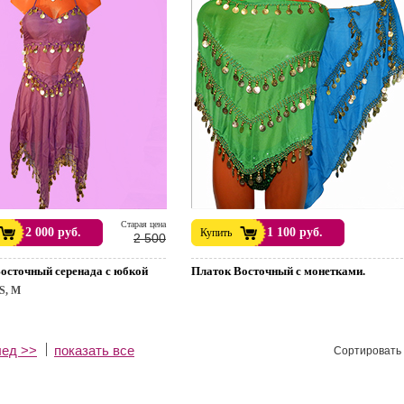
Cтарая цена
2 000 руб.
1 100 руб.
Купить
2 500
осточный серенада с юбкой
Платок Восточный с монетками.
S, M
лед >>
показать все
Сортировать 