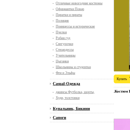
Отличные новогодние костюмы
Официантки Повар
Пиратки и пираты
Полиция
Принцессы и исторические
Пчелки
Робин гуд
Снегурочки
Стюардессы
Учительницы
Цыганки
Школьницы и студентки
Феи и Эльфы
Купить
Casual-Одежда
.Костюм 
джинсы.Футболка, шорты,
Худи, толстовки
Купальник, Бикини
Сапоги