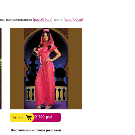
по: наименованию (
возр
/
убыв
), цене (
возр
/
убыв
)
2 700 руб.
Купить
.Восточный костюм розовый