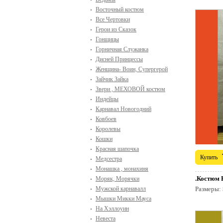
Восточный костюм
Все Чертовки
Герои из Сказок
Гонщицы
Горничная Служанка
Дисней Принцессы
Женщина- Воин, Супергерой
Зайчик Зайка
Звери , МЕХОВОЙ костюм
Индейцы
Карнавал Новогодний
Ковбоев
Королевы
Кошки
Красная шапочка
Купить
Медсестра
Монашка , монахиня
.Костюм 
Моряк, Морячки
Мужской карнавалл
Размеры:
Мышки Микки Мауса
На Хэллоуин
Невеста