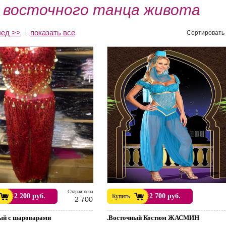
 восточного танца живота
лед >>
показать все
Сортировать 
Cтарая цена
2 200 руб.
2 700 руб.
Купить
2 700
ый с шароварами
.Восточный Костюм ЖАСМИН