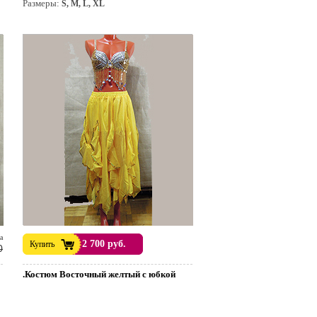
Размеры:
S, M, L, XL
а
2 700 руб.
Купить
0
.Костюм Восточный желтый с юбкой