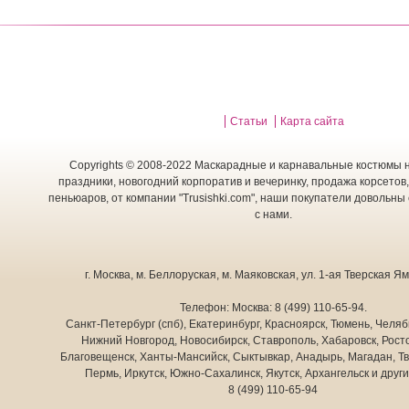
Статьи
Карта сайта
Copyrights © 2008-2022 Маскарадные и карнавальные костюмы н
праздники, новогодний корпоратив и вечеринку, продажа корсетов,
пеньюаров, от компании "Trusishki.com", наши покупатели довольны
с нами.
г. Москва
,
м. Беллоруская, м. Маяковская, ул. 1-ая Тверская Ямс
Телефон:
Москва:
8 (499) 110-65-94
.
Санкт-Петербург (спб), Екатеринбург, Красноярск, Тюмень, Челяб
Нижний Новгород, Новосибирск, Ставрополь, Хабаровск, Росто
Благовещенск, Ханты-Мансийск, Сыктывкар, Анадырь, Магадан, Тв
Пермь, Иркутск, Южно-Сахалинск, Якутск, Архангельск и друг
8 (499) 110-65-94