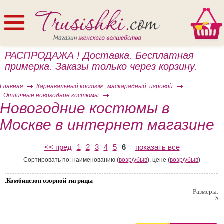
РАСПРОДАЖА ! Доставка. Бесплатная
примерка. Заказы только через корзину.
Главная
Карнавальный костюм , маскарадный, игровой
Отличные новогодние костюмы
Новогодние костюмы в
Москве в интернет магазине
ом
<< пред
1
2
3
4
5
6
показать все
Сортировать по: наименованию (
возр
/
убыв
), цене (
возр
/
убыв
)
.Комбинезон озорной тигрицы
Размеры:
S