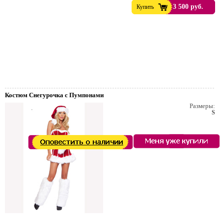
3 500 руб.
Купить
Костюм Снегурочка с Пумпонами
Размеры:
S
е
тейльные