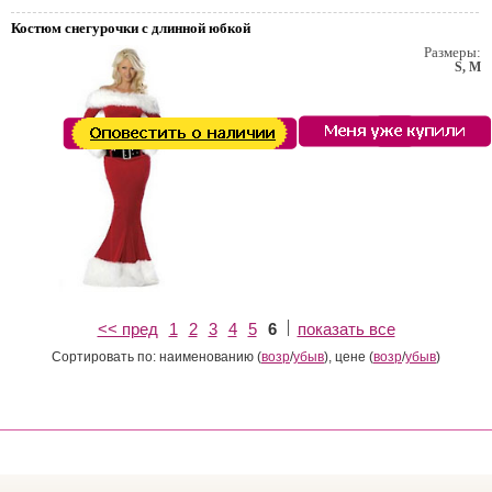
Костюм снегурочки с длинной юбкой
Размеры:
S, M
<< пред
1
2
3
4
5
6
показать все
Сортировать по: наименованию (
возр
/
убыв
), цене (
возр
/
убыв
)
т. Пивной праздник.