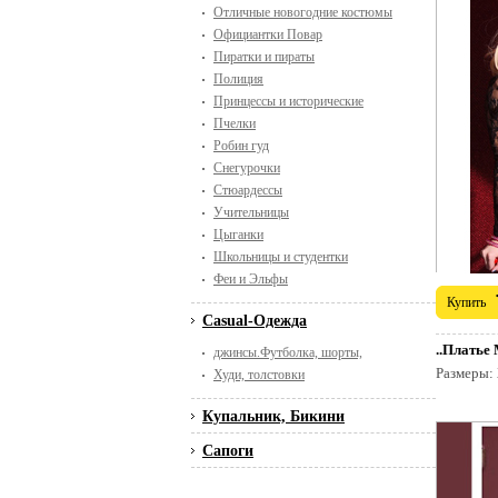
Отличные новогодние костюмы
Официантки Повар
Пиратки и пираты
Полиция
Принцессы и исторические
Пчелки
Робин гуд
Снегурочки
Стюардессы
Учительницы
Цыганки
Школьницы и студентки
Феи и Эльфы
Купить
Casual-Одежда
..Платье
джинсы.Футболка, шорты,
Размеры:
Худи, толстовки
Купальник, Бикини
Сапоги