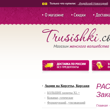
Только что купили:
.Костюм Гладиатор женск
О магазине
Скидки и
Доставка и
акции
РАС
Акции на Корсеты, Корсажи
Зак
БОЛЬШИЕ размеры XL +
Кожаные, готические
Формирующий , утягивающий
Главная