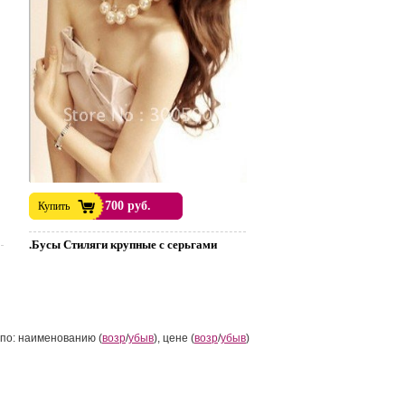
700 руб.
Купить
.Бусы Стиляги крупные с серьгами
по: наименованию (
возр
/
убыв
), цене (
возр
/
убыв
)