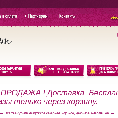
ий S
 оплата
Партнерам
Контакты
для покупки
оптом
ПРОДАЖА ! Доставка. Беспла
азы только через корзину.
Платье купить выпускное вечернее ,клубное, красивое, блестящее