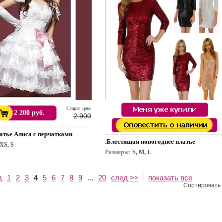
Cтарая цена
2 200 руб.
2 900
латье Алиса с перчатками
.Блестящая новогоднее платье
XS, S
Размеры:
S, M, L
д
1
2
3
4
5
6
7
8
9
...
20
след >>
показать все
Сортировать 