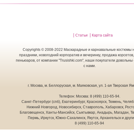
Статьи
Карта сайта
Copyrights © 2008-2022 Маскарадные и карнавальные костюмы н
праздники, новогодний корпоратив и вечеринку, продажа корсетов,
пеньюаров, от компании "Trusishki.com", наши покупатели довольны
с нами.
г. Москва
,
м. Беллоруская, м. Маяковская, ул. 1-ая Тверская Ямс
Телефон:
Москва:
8 (499) 110-65-94
.
Санкт-Петербург (спб), Екатеринбург, Красноярск, Тюмень, Челяб
Нижний Новгород, Новосибирск, Ставрополь, Хабаровск, Росто
Благовещенск, Ханты-Мансийск, Сыктывкар, Анадырь, Магадан, Тв
Пермь, Иркутск, Южно-Сахалинск, Якутск, Архангельск и друг
8 (499) 110-65-94