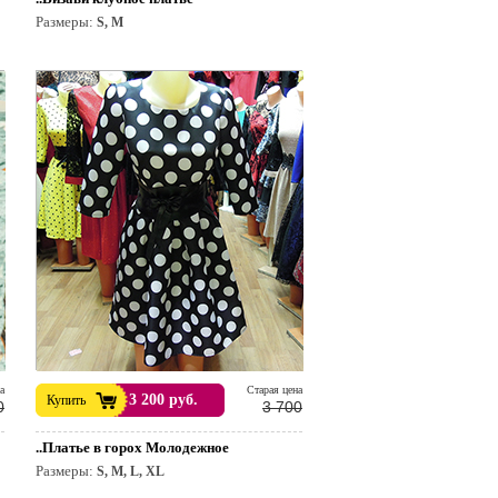
Размеры:
S, M
а
Cтарая цена
3 200 руб.
Купить
0
3 700
..Платье в горох Молодежное
Размеры:
S, M, L, XL