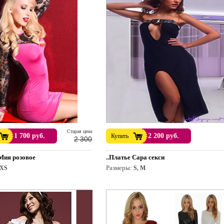
Cтарая цена
1 700 руб.
2 200 руб.
Купить
2 300
 Мия розовое
..Платье Сара секси
Размеры:
XS
S, M