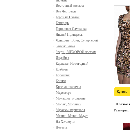
Восточный костюм
Все Чертовки
Герои из Сказок
Гонщицы
Горничная Служанка
Дисней Принцессы
Женщина- Воин, Супергерой
Зайчик Зайка
Звери , МЕХОВОЙ костюм
Индейцы
Карнавал Новогодний
Ковбоев
Королевы
Кошки
Красная шапочка
Купить
Медсестра
Монашка , монахиня
..Платье
Моряк, Морячки
Мужской карнавалл
Размеры:
Мышки Микки Мауса
На Хэллоуин
Невеста