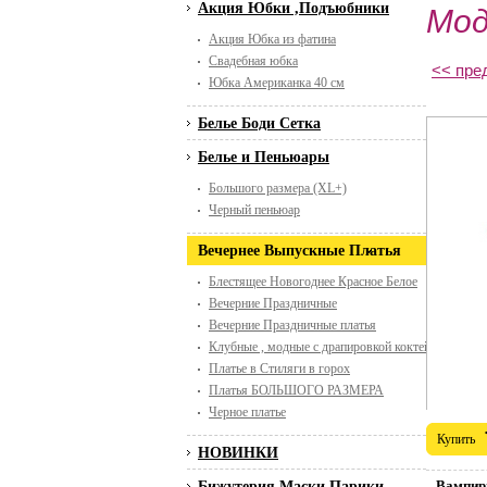
Акция Юбки ,Подъюбники
Мод
Акция Юбка из фатина
Свадебная юбка
<< пре
Юбка Американка 40 см
Белье Боди Сетка
Белье и Пеньюары
Большого размера (XL+)
Черный пеньюар
Вечернее Выпускные Платья
Блестящее Новогоднее Красное Белое
Вечерние Праздничные
Вечерние Праздничные платья
Клубные , модные с драпировкой коктейльные
Платье в Стиляги в горох
Платья БОЛЬШОГО РАЗМЕРА
Черное платье
Купить
НОВИНКИ
..,Вампи
Бижутерия Маски Парики