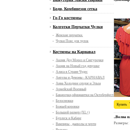
Боди, Комбинезон сетка
Го-Го костюмы
Колготки Перчатки Чулки
Женские перчатки.
Чулки Пояс для чулок
Костюмы на Карнавал
Акция Дед Мороз и Снегурочки
Акция на Новый год девушке
Алиса в Стране Чудес
Ангелы и Демоны - КАРНАВАЛ
Анна Холодное сердце и Эльза
Армейский Военный
Баварочки,официантки на Октоберфест. Пивной п
Белоснежки
Купить
Божьей коровки
Большой размер (XL+)
..Волна п
Бурлеск и Кабаре
Размеры:
Вампиры , дьяволы и черти
Ведьмы