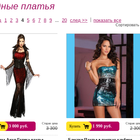
ные платья
д
1
2
3
4
5
6
7
8
9
...
20
след >>
показать все
Сортировать 
Cтарая цена
Cтарая цен
3 000 руб.
1 990 руб.
Купить
3 300
2 30
рша Ажур Готика платье
..Блестки Платье в паетках клубное