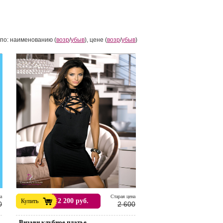
по: наименованию (
возр
/
убыв
), цене (
возр
/
убыв
)
а
Cтарая цена
2 200 руб.
Купить
0
2 600
..Визави клубное платье