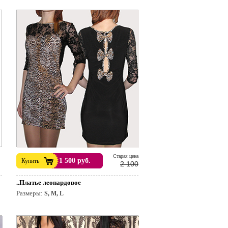
Cтарая цена
1 500 руб.
Купить
2 100
..Платье леопардовое
Размеры:
S, M, L