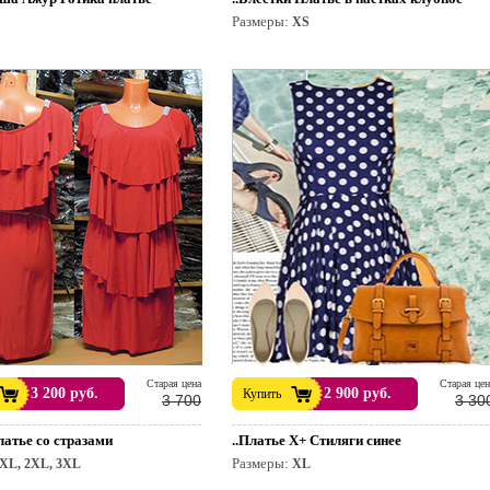
Размеры:
XS
раздник.
Cтарая цена
Cтарая цен
3 200 руб.
2 900 руб.
Купить
3 700
3 30
латье со стразами
..Платье X+ Стиляги синее
Размеры:
XL, 2XL, 3XL
XL