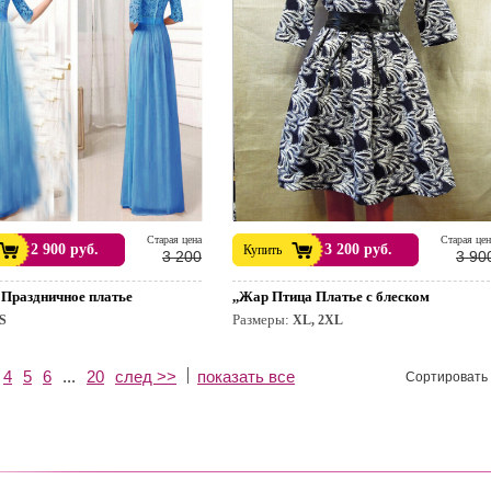
Cтарая цена
Cтарая цен
2 900 руб.
3 200 руб.
Купить
3 200
3 90
е Праздничное платье
,,Жар Птица Платье с блеском
Размеры:
S
XL, 2XL
4
5
6
...
20
след >>
показать все
Сортировать 