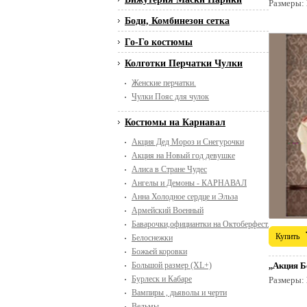
Размеры:
Боди, Комбинезон сетка
Го-Го костюмы
Колготки Перчатки Чулки
Женские перчатки.
Чулки Пояс для чулок
Костюмы на Карнавал
Акция Дед Мороз и Снегурочки
Акция на Новый год девушке
Алиса в Стране Чудес
Ангелы и Демоны - КАРНАВАЛ
Анна Холодное сердце и Эльза
Армейский Военный
Баварочки,официантки на Октоберфест. Пивной п
Купить
Белоснежки
Божьей коровки
Большой размер (XL+)
,,Акция 
Бурлеск и Кабаре
Размеры:
Вампиры , дьяволы и черти
Ведьмы