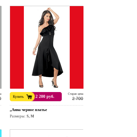
а
Cтарая цена
2 200 руб.
Купить
0
2 700
,,Анна черное платье
Размеры:
S, M