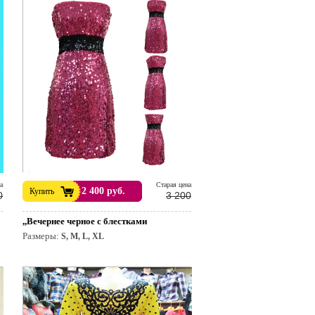
а
Cтарая цена
2 400 руб.
Купить
0
3 200
,,Вечернее черное с блестками
Размеры:
S, M, L, XL