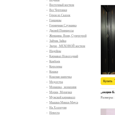
Восточный костюм
Все Чертовки
Герои из Сказок
Гонщицы
Горничная Служанка
Дисней Принцессы
Женщина- Воин, Супергерой
Зайчик Зайка
Звери , МЕХОВОЙ костюм
Индейцы
Карнавал Новогодний
Ковбоев
Королевы
Кошки
Красная шапочка
Купить
Медсестра
Монашка , монахиня
,,акция-
Моряк, Морячки
Мужской карнавалл
Размеры:
Мышки Микки Мауса
На Хэллоуин
Невеста