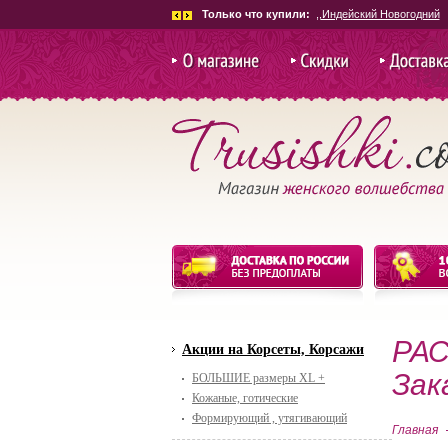
Только что купили:
.Костюм Гладиатор женск
О магазине
Скидки и
Доставка и
акции
РАС
Акции на Корсеты, Корсажи
Зак
БОЛЬШИЕ размеры XL +
Кожаные, готические
Формирующий , утягивающий
Главная