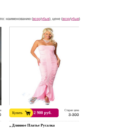
по: наименованию (
возр
/
убыв
), цене (
возр
/
убыв
)
а
Cтарая цена
2 900 руб.
Купить
0
3 300
,, Длинное Платье Русалка