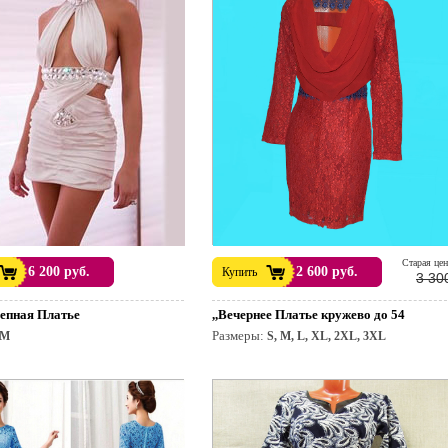
Cтарая цен
6 200 руб.
2 600 руб.
Купить
3 30
лепная Платье
,,Вечернее Платье кружево до 54
Размеры:
M
S, M, L, XL, 2XL, 3XL