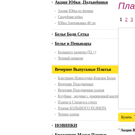
Акция Юбки ,Подъюбники
Пла
Акция Юбка из фатина
Свадебная юбка
1
2
3
Юбка Американка 40 см
Белье Боди Сетка
Белье и Пеньюары
Большого размера (XL+)
Черный пеньюар
Вечернее Выпускные Платья
Блестящее Новогоднее Красное Белое
Вечерние Праздничные
Вечерние Праздничные платья
Клубные , модные с драпировкой коктейльные
Платье в Стиляги в горох
Платья БОЛЬШОГО РАЗМЕРА
Черное платье
Купить
НОВИНКИ
''Акция 
Бижутерия Маски Парики