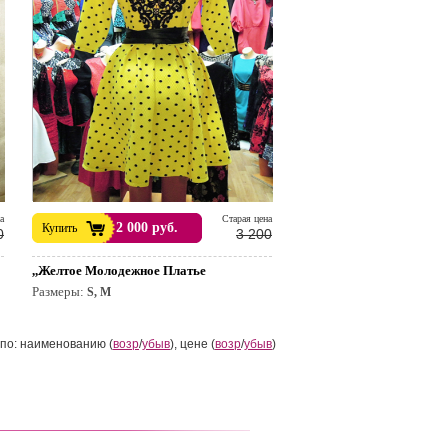
а
Cтарая цена
2 000 руб.
Купить
0
3 200
,,Желтое Молодежное Платье
Размеры:
S, M
по: наименованию (
возр
/
убыв
), цене (
возр
/
убыв
)