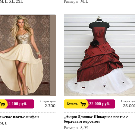
Размеры:
M, L, XL, 2XL
M, L
раздник.
Cтарая цена
Cтарая цен
2 100 руб.
22 000 руб.
Купить
2 700
25 00
Бежевое платье-шифон
,,Акция Длинное Шикарное платье с
бордовым корсетом
M, L
Размеры:
S, M