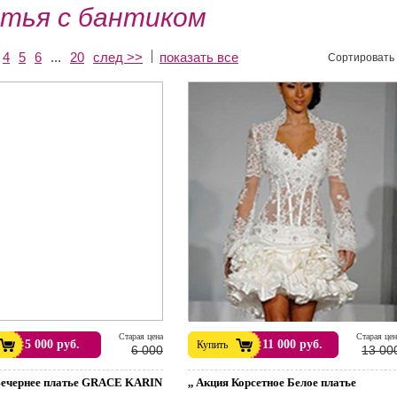
тья с бантиком
4
5
6
...
20
след >>
показать все
Сортировать 
Cтарая цена
Cтарая цен
5 000 руб.
11 000 руб.
Купить
6 000
13 00
Вечернее платье GRACE KARIN
,, Акция Корсетное Белое платье