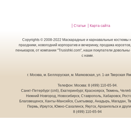
Статьи
Карта сайта
Copyrights © 2008-2022 Маскарадные и карнавальные костюмы н
праздники, новогодний корпоратив и вечеринку, продажа корсетов,
пеньюаров, от компании "Trusishki.com", наши покупатели довольны
с нами.
г. Москва
,
м. Беллоруская, м. Маяковская, ул. 1-ая Тверская Ямс
Телефон:
Москва:
8 (499) 110-65-94
.
Санкт-Петербург (спб), Екатеринбург, Красноярск, Тюмень, Челяб
Нижний Новгород, Новосибирск, Ставрополь, Хабаровск, Росто
Благовещенск, Ханты-Мансийск, Сыктывкар, Анадырь, Магадан, Тв
Пермь, Иркутск, Южно-Сахалинск, Якутск, Архангельск и друг
8 (499) 110-65-94