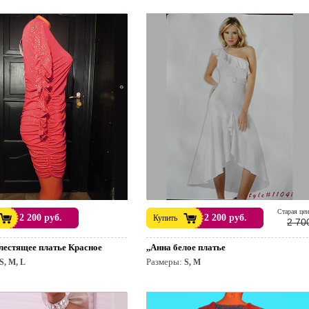
Cтарая цен
2 200 руб.
2 200 руб.
Купить
2 70
Блестящее платье Красное
,,Анна белое платье
Размеры:
S, M, L
S, M