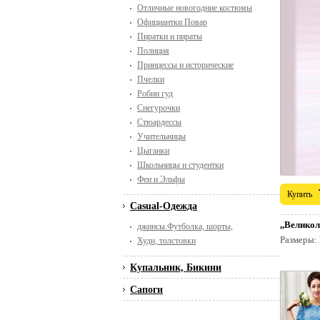
Отличные новогодние костюмы
Официантки Повар
Пиратки и пираты
Полиция
Принцессы и исторические
Пчелки
Робин гуд
Снегурочки
Стюардессы
Учительницы
Цыганки
Школьницы и студентки
Феи и Эльфы
Купить
Casual-Одежда
,,Велико
джинсы.Футболка, шорты,
Размеры:
Худи, толстовки
Купальник, Бикини
Сапоги