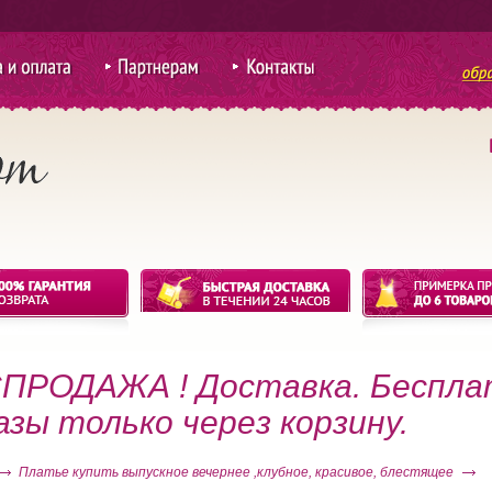
ий S
 оплата
Партнерам
Контакты
для покупки
оптом
ПРОДАЖА ! Доставка. Беспла
азы только через корзину.
Платье купить выпускное вечернее ,клубное, красивое, блестящее