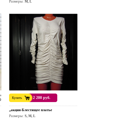
Размеры:
M, L
а
2 200 руб.
Купить
0
,,акция-Блестящее платье
Размеры:
S, M, L