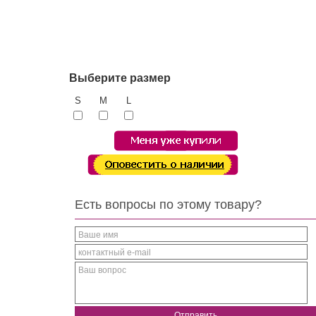
Выберите размер
S
M
L
е
Есть вопросы по этому товару?
тейльные
Ваше имя
контактный e-mail
Ваш вопрос
Отправить