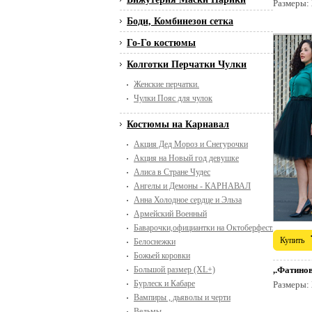
Размеры:
Боди, Комбинезон сетка
Го-Го костюмы
Колготки Перчатки Чулки
Женские перчатки.
Чулки Пояс для чулок
Костюмы на Карнавал
Акция Дед Мороз и Снегурочки
Акция на Новый год девушке
Алиса в Стране Чудес
Ангелы и Демоны - КАРНАВАЛ
Анна Холодное сердце и Эльза
Армейский Военный
Баварочки,официантки на Октоберфест. Пивной п
Купить
Белоснежки
Божьей коровки
Большой размер (XL+)
,.Фатино
Бурлеск и Кабаре
Размеры:
Вампиры , дьяволы и черти
Ведьмы