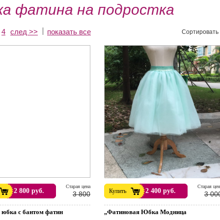
а фатина на подростка
4
след >>
показать все
Сортировать 
Cтарая цена
Cтарая цен
2 800 руб.
2 400 руб.
Купить
3 800
3 00
я юбка с бантом фатин
,,Фатиновая Юбка Модница