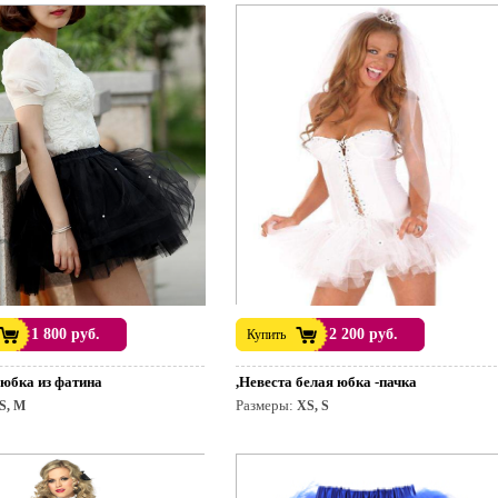
1 800 руб.
2 200 руб.
Купить
 юбка из фатина
,Невеста белая юбка -пачка
Размеры:
S, M
XS, S