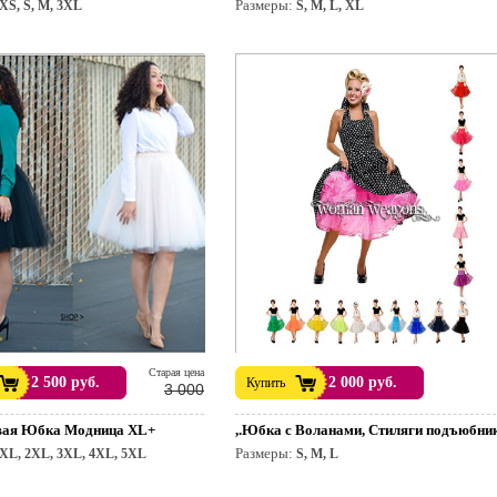
Размеры:
XS, S, M, 3XL
S, M, L, XL
раздник.
Cтарая цена
2 500 руб.
2 000 руб.
Купить
3 000
вая Юбка Модница XL+
,.Юбка с Воланами, Стиляги подъюбни
Размеры:
XL, 2XL, 3XL, 4XL, 5XL
S, M, L