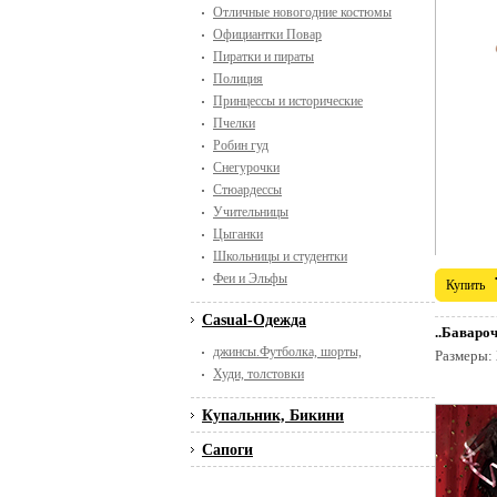
Отличные новогодние костюмы
Официантки Повар
Пиратки и пираты
Полиция
Принцессы и исторические
Пчелки
Робин гуд
Снегурочки
Стюардессы
Учительницы
Цыганки
Школьницы и студентки
Феи и Эльфы
Купить
Casual-Одежда
..Баваро
джинсы.Футболка, шорты,
Размеры:
Худи, толстовки
Купальник, Бикини
Сапоги