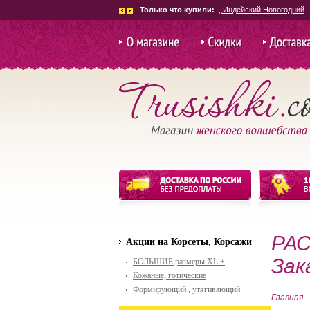
Только что купили:
,,Индейский Новогодний
О магазине
Скидки и
Доставка и
акции
РАС
Акции на Корсеты, Корсажи
Зак
БОЛЬШИЕ размеры XL +
Кожаные, готические
Формирующий , утягивающий
Главная