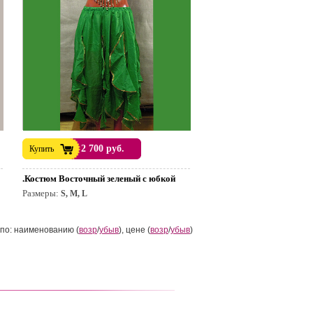
2 700 руб.
Купить
.Костюм Восточный зеленый с юбкой
Размеры:
S, M, L
по: наименованию (
возр
/
убыв
), цене (
возр
/
убыв
)