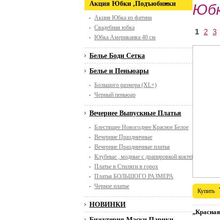
Акция Юбки ,Подъюбники
Юбк
Акция Юбка из фатина
Свадебная юбка
1
2
3
Юбка Американка 40 см
Белье Боди Сетка
Белье и Пеньюары
Большого размера (XL+)
Черный пеньюар
Вечернее Выпускные Платья
Блестящее Новогоднее Красное Белое
Вечерние Праздничные
Вечерние Праздничные платья
Клубные , модные с драпировкой коктейльные
Платье в Стиляги в горох
Платья БОЛЬШОГО РАЗМЕРА
Черное платье
Купить
НОВИНКИ
,,Красна
Бижутерия Маски Парики