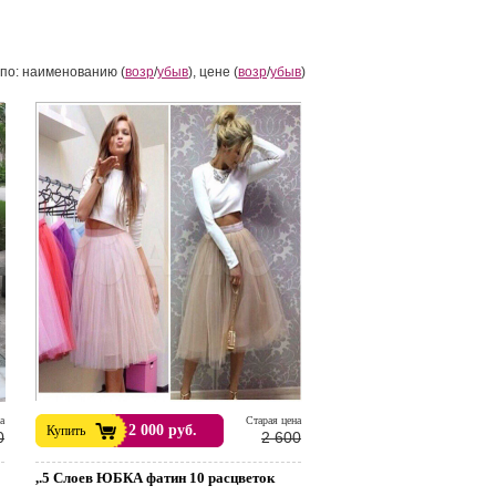
по: наименованию (
возр
/
убыв
), цене (
возр
/
убыв
)
а
Cтарая цена
2 000 руб.
Купить
0
2 600
,.5 Слоев ЮБКА фатин 10 расцветок