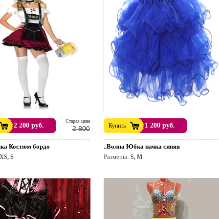
Cтарая цена
2 200 руб.
1 200 руб.
Купить
2 800
чка Костюм бордо
..Волна Юбка пачка синяя
Размеры:
XS, S
S, M