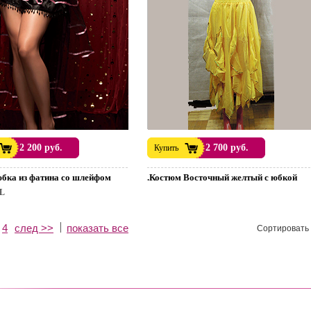
2 200 руб.
2 700 руб.
Купить
юбка из фатина со шлейфом
.Костюм Восточный желтый с юбкой
L
4
след >>
показать все
Сортировать 