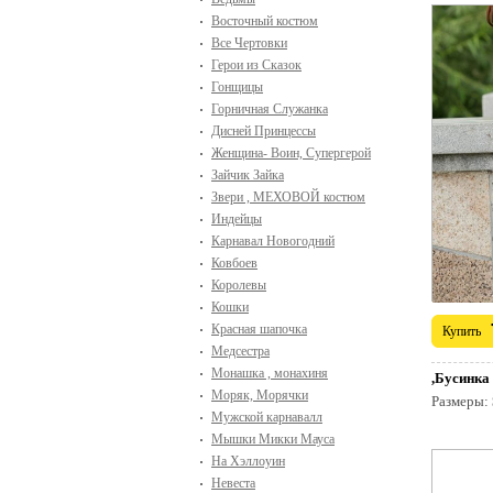
Восточный костюм
Все Чертовки
Герои из Сказок
Гонщицы
Горничная Служанка
Дисней Принцессы
Женщина- Воин, Супергерой
Зайчик Зайка
Звери , МЕХОВОЙ костюм
Индейцы
Карнавал Новогодний
Ковбоев
Королевы
Кошки
Красная шапочка
Купить
Медсестра
Монашка , монахиня
,Бусинка
Моряк, Морячки
Размеры:
Мужской карнавалл
Мышки Микки Мауса
На Хэллоуин
Невеста