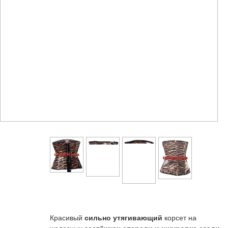
е
тейльные
Красивый
сильно утягивающий
корсет на