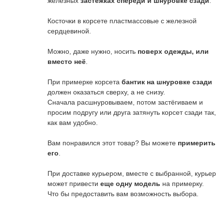
железных
застёжках спереди и шнуровке сзади
.
Косточки в корсете пластмассовые с железной
сердцевиной.
Можно, даже нужно, носить
поверх одежды, или
вместо неё
.
При примерке корсета
бантик на шнуровке сзади
должен оказаться сверху, а не снизу.
Сначала расшнуровываем, потом застёгиваем и
просим подругу или друга затянуть корсет сзади так,
как вам удобно.
Вам понравился этот товар? Вы можете
примерить
его
.
т. Пивной праздник.
При доставке курьером, вместе с выбранной, курьер
может привести
еще одну модель
на примерку.
Что бы предоставить вам возможность выбора.