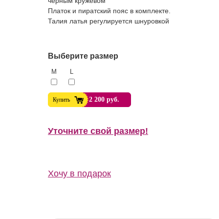
черным кружевом
Платок и пиратский пояс в комплекте.
Талия латья регулируется шнуровкой
Выберите размер
M
L
2 200 руб.
Купить
Уточните свой размер!
т. Пивной праздник.
Хочу в подарок