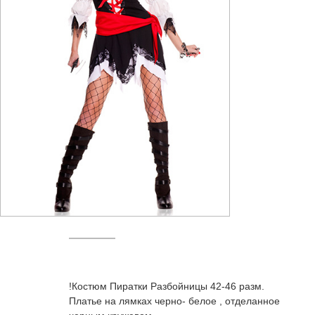
е
тейльные
!Костюм Пиратки Разбойницы 42-46 разм.
Платье на лямках черно- белое , отделанное