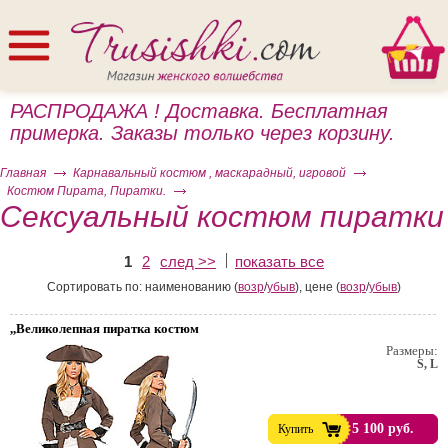
РАСПРОДАЖА ! Доставка. Бесплатная
примерка. Заказы только через корзину.
Главная
Карнавальный костюм , маскарадный, игровой
Костюм Пирата, Пиратки.
Сексуальный костюм пиратки
1
2
след >>
показать все
ом
Сортировать по: наименованию (
возр
/
убыв
), цене (
возр
/
убыв
)
,,Великолепная пиратка костюм
Размеры:
S, L
5 100 руб.
Купить