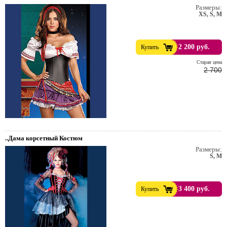
Размеры:
XS, S, M
2 200 руб.
Купить
Cтарая цена
2 700
..Дама корсетный Костюм
Размеры:
S, M
3 400 руб.
Купить