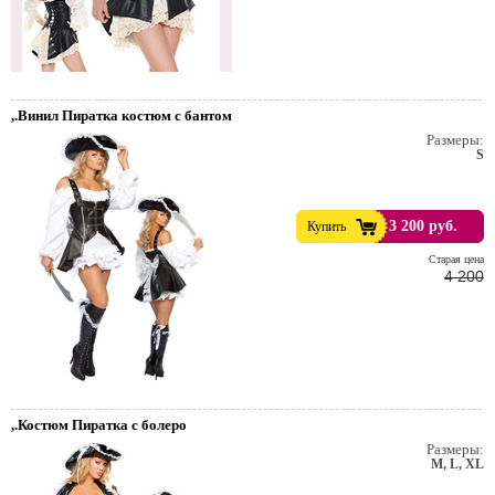
,.Винил Пиратка костюм с бантом
Размеры:
S
3 200 руб.
Купить
Cтарая цена
4 200
,.Костюм Пиратка с болеро
Размеры:
M, L, XL