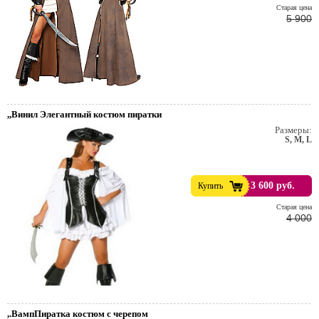
Cтарая цена
5 900
,,Винил Элегантный костюм пиратки
Размеры:
S, M, L
3 600 руб.
Купить
е
Cтарая цена
4 000
тейльные
,.ВампПиратка костюм с черепом