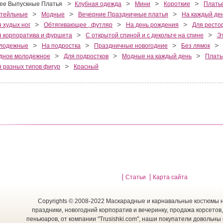
>
>
>
>
ее Выпускные Платья
Клубная одежда
Мини
Короткие
Платье
>
>
>
ктейльные
Модные
Вечерние Праздничные платья
На каждый де
>
>
>
 худых ног
Обтягивающее , футляр
На день рождения
Для ресто
>
>
я корпоратива и фуршета
С открытой спиной и с декольте на спине
Э
>
>
>
>
лодежные
На подростка
Праздничные новогодние
Без лямок
>
>
>
дное молодежное
Для подростков
Модные на каждый день
Плать
>
я разных типов фигур
Красный
Статьи
Карта сайта
Copyrights © 2008-2022 Маскарадные и карнавальные костюмы н
праздники, новогодний корпоратив и вечеринку, продажа корсетов,
пеньюаров, от компании "Trusishki.com", наши покупатели довольны