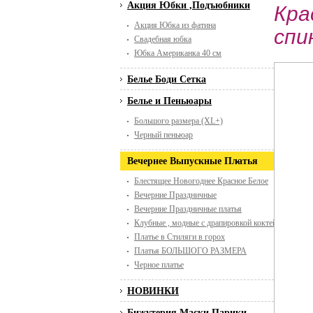
Акция Юбки ,Подъюбники
Кра
Акция Юбка из фатина
спи
Свадебная юбка
Юбка Американка 40 см
Белье Боди Сетка
Белье и Пеньюары
Большого размера (XL+)
Черный пеньюар
Вечернее Выпускные Платья
Блестящее Новогоднее Красное Белое
Вечерние Праздничные
Вечерние Праздничные платья
Клубные , модные с драпировкой коктейльные
Платье в Стиляги в горох
Платья БОЛЬШОГО РАЗМЕРА
Черное платье
НОВИНКИ
Бижутерия Маски Парики