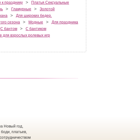
>
 к празднику
Платья Сексуальные
>
>
нь
Гламурные
Золотой
>
рана
Для широких бедер.
>
>
того сезона
Модные
Для праздника
>
С бантом
С бантиком
е для взрослых ролевых игр
а Новый год,
 боди, платьев,
 сотрудничеством