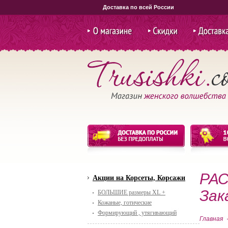
Доставка по всей России
Только что купили:
.Костюм Гладиатор женск
О магазине
Скидки и
Доставка и
Только что купили:
,,Индейский Новогодний
акции
Только что купили:
.Костюм Гладиатор женск
Только что купили:
,.Боди красное с чулками
РАС
Акции на Корсеты, Корсажи
Зак
БОЛЬШИЕ размеры XL +
Кожаные, готические
Формирующий , утягивающий
Главная