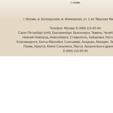
с нами.
г. Москва
,
м. Беллоруская, м. Маяковская, ул. 1-ая Тверская Ямс
Телефон:
Москва:
8 (499) 110-65-94
.
Санкт-Петербург (спб), Екатеринбург, Красноярск, Тюмень, Челяб
Нижний Новгород, Новосибирск, Ставрополь, Хабаровск, Росто
Благовещенск, Ханты-Мансийск, Сыктывкар, Анадырь, Магадан, Тв
Пермь, Иркутск, Южно-Сахалинск, Якутск, Архангельск и друг
8 (499) 110-65-94