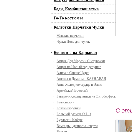
Боди, Комбинезон сетка
Го-Го костюмы
Колготки Перчатки Чулки
Женские перчатки.
Чулки Пояс для чулок
Костюмы на Карнавал
Акция Дед Мороз и Снегурочки
Акция на Новый год девушке
Алиса в Стране Чудес
Ангелы и Демоны - КАРНАВАЛ
Анна Холодное сердце и Эльза
Армейский Военный
Баварочки,официантки на Октоберфест. Пивной п
Белоснежки
Божьей коровки
С эт
Большой размер (XL+)
Бурлеск и Кабаре
Вампиры , дьяволы и черти
Ведьмы