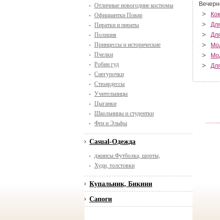
Вечерн
Отличные новогодние костюмы
>
Ко
Официантки Повар
>
Для
Пиратки и пираты
>
Полиция
Дл
>
Принцессы и исторические
Мо
Пчелки
>
Мо
Робин гуд
>
Дл
Снегурочки
Стюардессы
Учительницы
Цыганки
Школьницы и студентки
Феи и Эльфы
Casual-Одежда
джинсы.Футболка, шорты,
Худи, толстовки
Купальник, Бикини
Сапоги