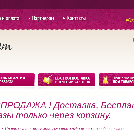
ий S
 оплата
Партнерам
Контакты
для покупки
ий S
оптом
 XS
ПРОДАЖА ! Доставка. Беспла
азы только через корзину.
Платье купить выпускное вечернее ,клубное, красивое, блестящее