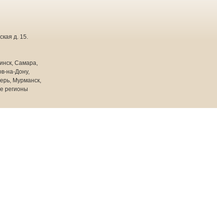
кая д. 15.
инск, Самара,
в-на-Дону,
ерь, Мурманск,
ие регионы