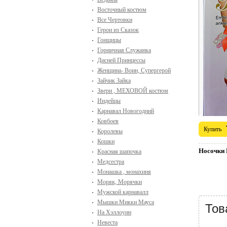
Восточный костюм
Все Чертовки
Герои из Сказок
Гонщицы
Горничная Служанка
Дисней Принцессы
Женщина- Воин, Супергерой
Зайчик Зайка
Звери , МЕХОВОЙ костюм
Индейцы
Карнавал Новогодний
Ковбоев
Купить
Королевы
Кошки
Носочки 
Красная шапочка
Медсестра
Монашка , монахиня
Моряк, Морячки
Мужской карнавалл
Мышки Микки Мауса
Тов
На Хэллоуин
Невеста