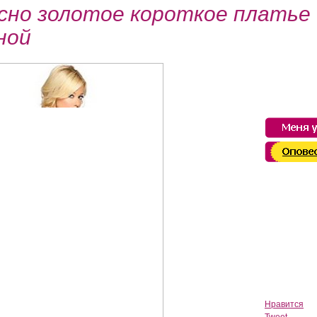
сно золотое короткое платье
ной
Нравится