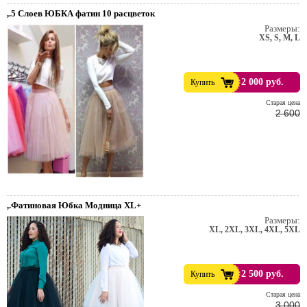
,.5 Слоев ЮБКА фатин 10 расцветок
Размеры:
XS, S, M, L
2 000 руб.
Купить
Cтарая цена
2 600
,.Фатиновая Юбка Модница XL+
Размеры:
т. Пивной праздник.
XL, 2XL, 3XL, 4XL, 5XL
2 500 руб.
Купить
Cтарая цена
3 000