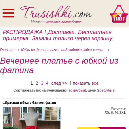
РАСПРОДАЖА ! Доставка. Бесплатная
примерка. Заказы только через корзину.
Главная
Юбки из фатина пачка, подъюбники, юбки-сетки
Вечернее платье с юбкой из
фатина
ом
1
2
3
4
след >>
показать все
Сортировать по: наименованию (
возр
/
убыв
), цене (
возр
/
убыв
)
,,Красная юбка с бантом фатин
Размеры:
XS, S, M, 3XL