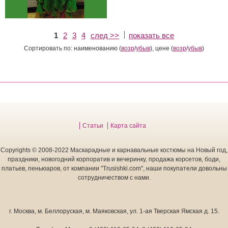
1
2
3
4
след >>
показать все
Сортировать по: наименованию (
возр
/
убыв
), цене (
возр
/
убыв
)
Статьи
Карта сайта
Copyrights © 2008-2022 Маскарадные и карнавальные костюмы на Новый год,
праздники, новогодний корпоратив и вечеринку, продажа корсетов, боди,
платьев, пеньюаров, от компании "Trusishki.com", наши покупатели довольны
сотрудничеством с нами.
г. Москва
,
м. Беллоруская, м. Маяковская, ул. 1-ая Тверская Ямская д. 15.