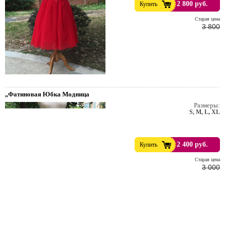
2 800 руб.
Купить
Cтарая цена
3 800
,,Фатиновая Юбка Модница
Размеры:
S, M, L, XL
е
2 400 руб.
Купить
Cтарая цена
тейльные
3 000